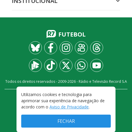
INSTITUCIONAL
FUTEBOL
Todos os direitos reservados - 2009-
2026
- Rádio e Televisão Record S.A
Utilizamos cookies e tecnologia para
CARREIRA
FALE CONOSCO
PRIVACIDADE
aprimorar sua experiência de navegação de
TERMOS E CONDIÇÕES DE USO
acordo com o
Aviso de Privacidade
.
FECHAR