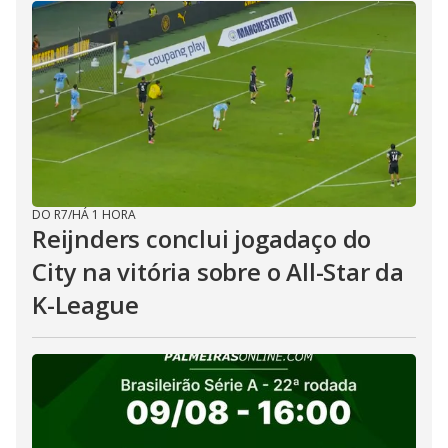
DO R7
/
HÁ 1 HORA
Reijnders conclui jogadaço do
City na vitória sobre o All-Star da
K-League