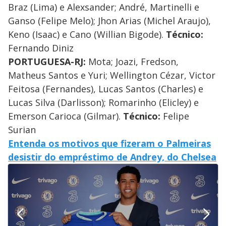
Braz (Lima) e Alexsander; André, Martinelli e
Ganso (Felipe Melo); Jhon Arias (Michel Araujo),
Keno (Isaac) e Cano (Willian Bigode).
Técnico:
Fernando Diniz
PORTUGUESA-RJ:
Mota; Joazi, Fredson,
Matheus Santos e Yuri; Wellington Cézar, Victor
Feitosa (Fernandes), Lucas Santos (Charles) e
Lucas Silva (Darlisson); Romarinho (Elicley) e
Emerson Carioca (Gilmar).
Técnico:
Felipe
Surian
Entenda os motivos que fizeram o Palmeiras
desistir do empréstimo de Andrey, do Chelsea