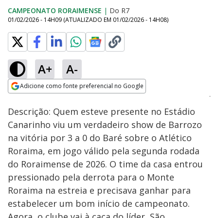
CAMPEONATO RORAIMENSE
|
Do R7
01/02/2026 - 14H09
(ATUALIZADO EM
01/02/2026 - 14H08
)
A+
A-
Loaded
:
1.05%
Adicione como fonte preferencial no Google
Ativar
Som
Opens in new window
Descrição: Quem esteve presente no Estádio
Canarinho viu um verdadeiro show de Barrozo
na vitória por 3 a 0 do Baré sobre o Atlético
Roraima, em jogo válido pela segunda rodada
do Roraimense de 2026. O time da casa entrou
pressionado pela derrota para o Monte
Roraima na estreia e precisava ganhar para
estabelecer um bom início de campeonato.
Agora, o clube vai à caça do líder, São