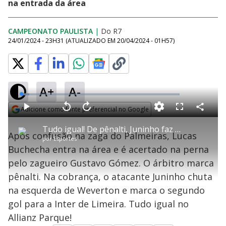
na entrada da área
CAMPEONATO PAULISTA
|
Do R7
24/01/2024 - 23H31
(ATUALIZADO EM
20/04/2024 - 01H57
)
A+
A-
L
o
a
Adicione como fonte preferencial no Google
d
C
P
V
A
P
F
e
o
l
o
v
u
Opens in new window
d
m
a
l
a
l
:
Tudo igual! De pênalti, Juninho faz segundo gol e empata para a Inter de Limeira
p
y
t
n
l
5
Após confusão na zaga do Palmeiras, Lucas
a
a
ç
s
.
por
Esportes
r
r
a
c
0
t
1
r
l
r
7
Buchecha entra na área e é acertado na perna
i
0
1
e
%
l
s
0
e
h
pelo zagueiro Gustavo Gómez. O árbitro marca
e
s
n
a
g
e
r
u
g
pênalti. Na cobrança, o atacante Juninho chuta
n
u
a
d
n
o
d
na esquerda de Weverton e marca o segundo
s
o
s
gol para a Inter de Limeira. Tudo igual no
y
Allianz Parque!