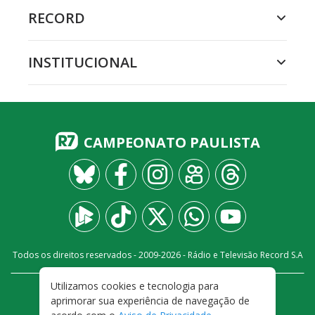
RECORD
INSTITUCIONAL
CAMPEONATO PAULISTA
Todos os direitos reservados - 2009-
2026
- Rádio e Televisão Record S.A
Utilizamos cookies e tecnologia para
CARREIRA
FALE CONOSCO
PRIVACIDADE
aprimorar sua experiência de navegação de
TERMOS E CONDIÇÕES DE USO