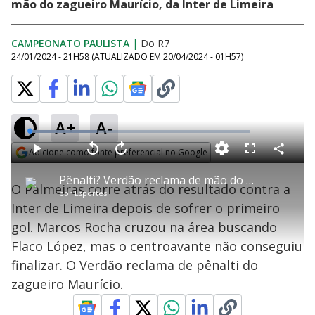
mão do zagueiro Maurício, da Inter de Limeira
CAMPEONATO PAULISTA
|
Do R7
24/01/2024 - 21H58
(ATUALIZADO EM
20/04/2024 - 01H57
)
A+
A-
L
o
a
Adicione como fonte preferencial no Google
d
C
P
V
A
P
F
e
o
l
o
v
u
Opens in new window
d
m
a
l
a
l
:
Pênalti? Verdão reclama de mão do zagueiro após cruzamento de Marcos Rocha
p
y
t
n
l
3
O Palmeiras corre atrás do resultado contra a
a
a
ç
s
0
por
Esportes
r
r
a
c
.
t
1
r
l
r
5
Inter de Limeira depois de sofrer o primeiro
i
0
1
e
8
l
s
0
e
%
h
gol. Marcos Rocha cruzou na área buscando
e
s
n
a
g
e
r
u
g
Flaco López, mas o centroavante não conseguiu
n
u
a
d
n
o
d
finalizar. O Verdão reclama de pênalti do
s
o
s
zagueiro Maurício.
y