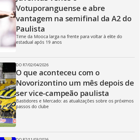
V
Votuporanguense e abre
vantagem na semifinal da A2 do
i
Paulista
Time da Mooca larga na frente para voltar à elite do
d
estadual após 19 anos
DO R7
/
02/04/2026
e
O que aconteceu com o
Novorizontino um mês depois de
ser vice-campeão paulista
o
Bastidores e Mercado: as atualizações sobre os próximos
passos do clube
DO R7
/
11/03/2026