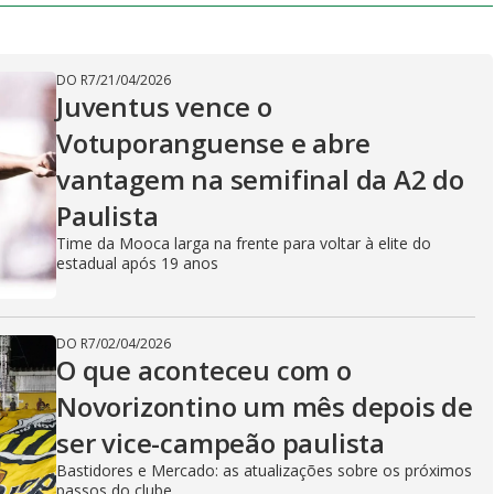
D
i
a
l
DO R7
/
21/04/2026
o
Juventus vence o
g
Votuporanguense e abre
vantagem na semifinal da A2 do
Paulista
Time da Mooca larga na frente para voltar à elite do
estadual após 19 anos
DO R7
/
02/04/2026
O que aconteceu com o
Novorizontino um mês depois de
ser vice-campeão paulista
Bastidores e Mercado: as atualizações sobre os próximos
passos do clube