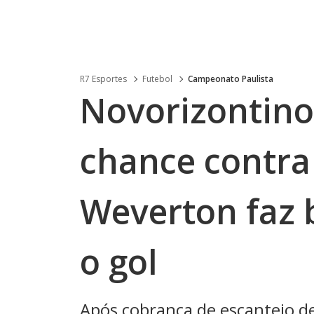
R7 Esportes
Futebol
Campeonato Paulista
Novorizontino
chance contra
Weverton faz b
o gol
Após cobrança de escanteio d