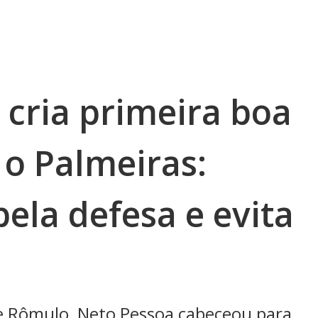
 cria primeira boa
 o Palmeiras:
ela defesa e evita
e Rômulo, Neto Pessoa cabeceou para