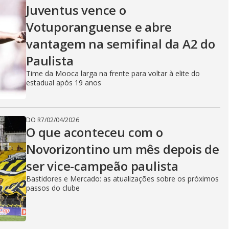
V
Juventus vence o
Votuporanguense e abre
i
vantagem na semifinal da A2 do
Paulista
d
Time da Mooca larga na frente para voltar à elite do
estadual após 19 anos
e
DO R7
/
02/04/2026
O que aconteceu com o
Novorizontino um mês depois de
o
ser vice-campeão paulista
Bastidores e Mercado: as atualizações sobre os próximos
passos do clube