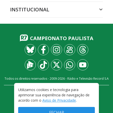
INSTITUCIONAL
CAMPEONATO PAULISTA
Todos os direitos reservados - 2009-
2026
- Rádio e Televisão Record S.A
Utilizamos cookies e tecnologia para
CARREIRA
FALE CONOSCO
PRIVACIDADE
aprimorar sua experiência de navegação de
TERMOS E CONDIÇÕES DE USO
acordo com o
Aviso de Privacidade
.
FECHAR