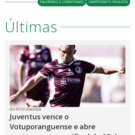
V
PALMEIRAS X CORINTHIANS
CAMPEONATO PAULISTA
d
o
i
Últimas
d
e
o
DO R7
/
21/04/2026
Juventus vence o
Votuporanguense e abre