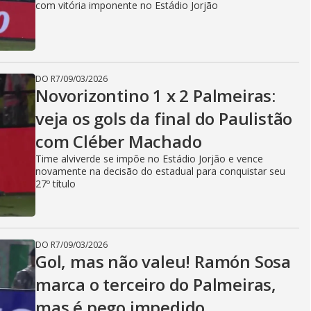
com vitória imponente no Estádio Jorjão
DO R7
/
09/03/2026
Novorizontino 1 x 2 Palmeiras:
veja os gols da final do Paulistão
com Cléber Machado
Time alviverde se impõe no Estádio Jorjão e vence
novamente na decisão do estadual para conquistar seu
27º título
DO R7
/
09/03/2026
Gol, mas não valeu! Ramón Sosa
marca o terceiro do Palmeiras,
mas é pego impedido