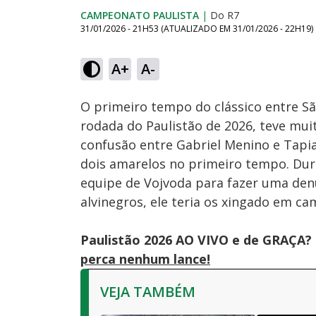
CAMPEONATO PAULISTA
|
Do R7
31/01/2026 - 21H53
(ATUALIZADO EM
31/01/2026 - 22H19
)
Loaded
:
26.53%
A+
A-
Ativar
Som
O primeiro tempo do clássico entre Sã
rodada do Paulistão de 2026, teve mui
confusão entre Gabriel Menino e Tapia
dois amarelos no primeiro tempo. Duran
equipe de Vojvoda para fazer uma denú
alvinegros, ele teria os xingado em ca
Paulistão 2026 AO VIVO e de GRAÇA? 
perca nenhum lance!
VEJA TAMBÉM