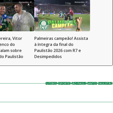
reira, Vitor
Palmeiras campeão! Assista
enco do
à íntegra da final do
falam sobre
Paulistão 2026 com R7 e
do Paulistão
Desimpedidos
FUTEBOL
ESPORTES
SÃO PAULO
SANTOS
PAULISTÃO