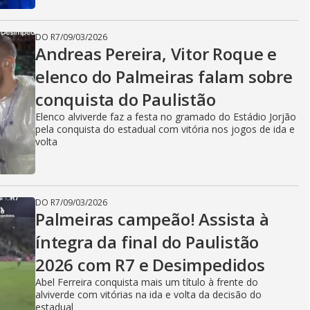
DO R7
/
09/03/2026
Andreas Pereira, Vitor Roque e
elenco do Palmeiras falam sobre
conquista do Paulistão
Elenco alviverde faz a festa no gramado do Estádio Jorjão
pela conquista do estadual com vitória nos jogos de ida e
volta
DO R7
/
09/03/2026
Palmeiras campeão! Assista à
íntegra da final do Paulistão
2026 com R7 e Desimpedidos
Abel Ferreira conquista mais um título à frente do
alviverde com vitórias na ida e volta da decisão do
estadual