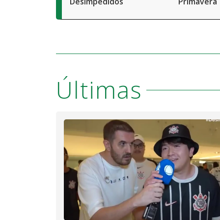
Desimpedidos
Primavera
Últimas