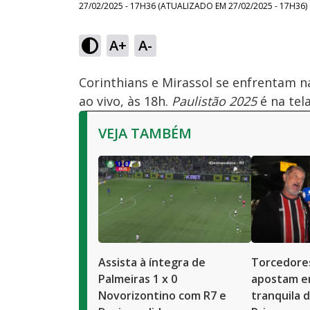
27/02/2025 - 17H36
(ATUALIZADO EM
27/02/2025 - 17H36
)
A+
A-
Ativar
Som
Corinthians e Mirassol se enfrentam n
ao vivo, às 18h.
Paulistão 2025
é na tel
VEJA TAMBÉM
Assista à íntegra de
Torcedores
Palmeiras 1 x 0
apostam em
Novorizontino com R7 e
tranquila 