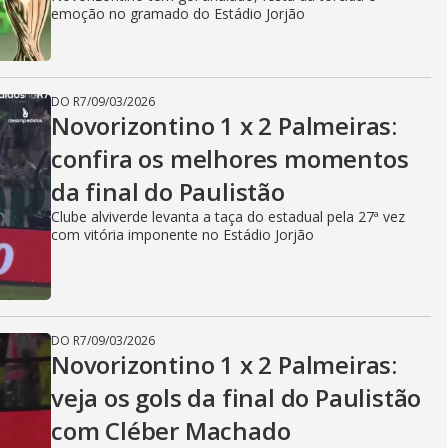
emoção no gramado do Estádio Jorjão
DO R7
/
09/03/2026
Novorizontino 1 x 2 Palmeiras:
confira os melhores momentos
da final do Paulistão
Clube alviverde levanta a taça do estadual pela 27ª vez
com vitória imponente no Estádio Jorjão
DO R7
/
09/03/2026
Novorizontino 1 x 2 Palmeiras:
veja os gols da final do Paulistão
com Cléber Machado