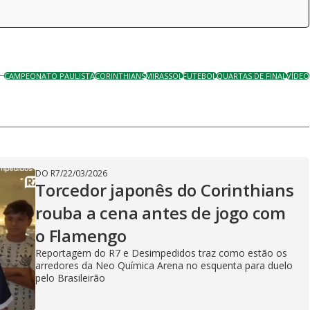
CAMPEONATO PAULISTA
CORINTHIANS
MIRASSOL
FUTEBOL
QUARTAS DE FINAL
VÍDEO
DO R7
/
22/03/2026
Torcedor japonês do Corinthians
rouba a cena antes de jogo com
o Flamengo
Reportagem do R7 e Desimpedidos traz como estão os
arredores da Neo Química Arena no esquenta para duelo
pelo Brasileirão