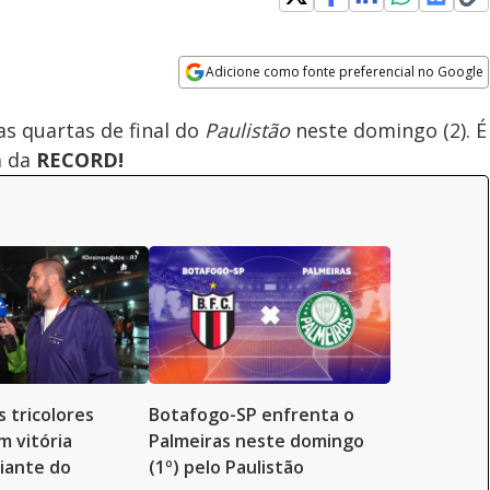
Loaded
:
100.00%
Adicione como fonte preferencial no Google
Subtitles
Velocidade
Opens in new window
as quartas de final do
Paulistão
neste domingo (2). É
a da
RECORD!
 tricolores
Botafogo-SP enfrenta o
 vitória
Palmeiras neste domingo
diante do
(1º) pelo Paulistão