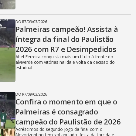
DO R7
/
09/03/2026
Palmeiras campeão! Assista à
íntegra da final do Paulistão
2026 com R7 e Desimpedidos
Abel Ferreira conquista mais um título à frente do
alviverde com vitórias na ida e volta da decisão do
estadual
DO R7
/
09/03/2026
Confira o momento em que o
Palmeiras é consagrado
campeão do Paulistão de 2026
Acréscimos do segundo jogo da final com o
Novorizontino tem gol anulado, festa da torcida e