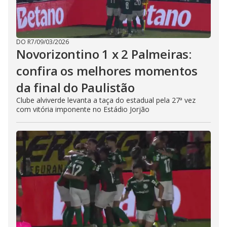
DO R7
/
09/03/2026
Novorizontino 1 x 2 Palmeiras:
confira os melhores momentos
da final do Paulistão
Clube alviverde levanta a taça do estadual pela 27ª vez
com vitória imponente no Estádio Jorjão