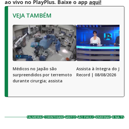
ao vivo no PlayPlus. Baixe o app
aqui!
VEJA TAMBÉM
Médicos no Japão são
Assista à íntegra do Jorna
surpreendidos por terremoto
Record | 08/08/2026
durante cirurgia; assista
PALMEIRAS
CORINTHIANS
SANTOS
SÃO PAULO
SEMIFINAIS
JR NA TV