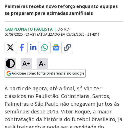
Palmeiras recebe novo reforço enquanto equipes
se preparam para acirradas semifinais
CAMPEONATO PAULISTA
|
Do R7
05/03/2025 - 21H31
(ATUALIZADO EM
05/03/2025 - 21H31
)
A+
A-
Loaded
:
28.94%
Adicione como fonte preferencial no Google
Subtitles
Ativar
Som
Opens in new window
A partir de agora, até a final, só vão ter
clássicos no Paulistão. Corinthians, Santos,
Palmeiras e São Paulo não chegavam juntos às
semifinais desde 2019. Vitor Roque, a maior
contratação da história do futebol brasileiro, já
está treinando e pode ser a novidade do