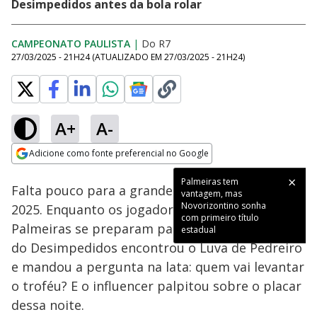
Desimpedidos antes da bola rolar
CAMPEONATO PAULISTA
|
Do R7
27/03/2025 - 21H24
(ATUALIZADO EM
27/03/2025 - 21H24
)
A+
A-
Loaded
:
69.90%
Adicione como fonte preferencial no Google
Ativar
Som
Opens in new window
Palmeiras tem
Falta pouco para a grande final do Paulistão
vantagem, mas
Novorizontino sonha
2025. Enquanto os jogadores de Corinthians e
com primeiro título
Palmeiras se preparam para a decisão, a equipe
estadual
do Desimpedidos encontrou o Luva de Pedreiro
e mandou a pergunta na lata: quem vai levantar
o troféu? E o influencer palpitou sobre o placar
dessa noite.