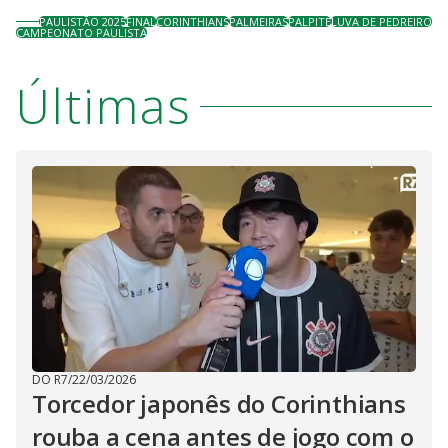
PAULISTÃO 2025
FINAL
CORINTHIANS
PALMEIRAS
PALPITE
LUVA DE PEDREIRO
CAMPEONATO PAULISTA
Últimas
DO R7
/
22/03/2026
Torcedor japonês do Corinthians
rouba a cena antes de jogo com o