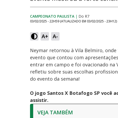
CAMPEONATO PAULISTA
|
Do R7
03/02/2025 - 22H59
(ATUALIZADO EM
03/02/2025 - 23H12
)
Loaded
:
14.90%
A+
A-
Ativar
Som
Neymar retornou à Vila Belmiro, onde
evento que contou com apresentações 
entrar em campo e foi ovacionado na Vi
refletiu sobre suas escolhas profissio
do evento da semana!
O jogo Santos X Botafogo SP você a
assistir.
VEJA TAMBÉM