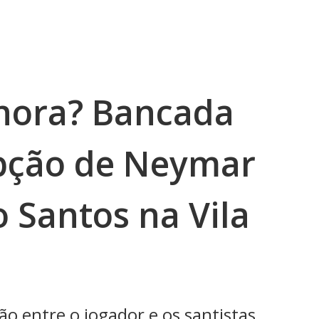
ora? Bancada
pção de Neymar
o Santos na Vila
o entre o jogador e os santistas