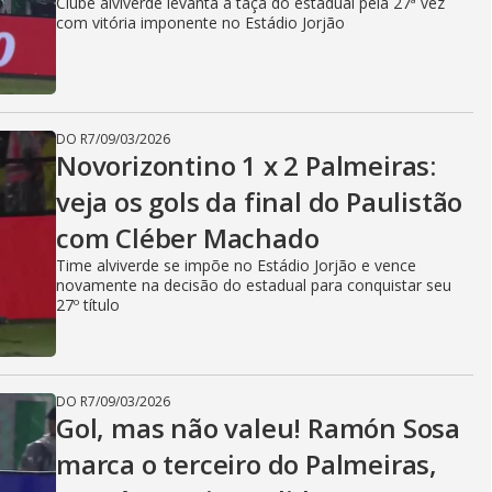
Clube alviverde levanta a taça do estadual pela 27ª vez
com vitória imponente no Estádio Jorjão
DO R7
/
09/03/2026
Novorizontino 1 x 2 Palmeiras:
veja os gols da final do Paulistão
com Cléber Machado
Time alviverde se impõe no Estádio Jorjão e vence
novamente na decisão do estadual para conquistar seu
27º título
DO R7
/
09/03/2026
Gol, mas não valeu! Ramón Sosa
marca o terceiro do Palmeiras,