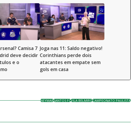
 Arsenal? Camisa 7
Joga nas 11: Saldo negativo!
drid deve decidir
Corinthians perde dois
tulos e o
atacantes em empate sem
smo
gols em casa
NEYMAR
SANTOS FC
VILA BELMIRO
CAMPEONATO PAULISTA