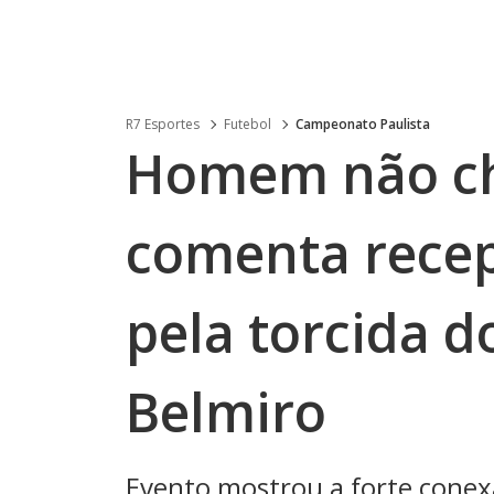
R7 Esportes
Futebol
Campeonato Paulista
Homem não ch
comenta rece
pela torcida d
Belmiro
Evento mostrou a forte conexã