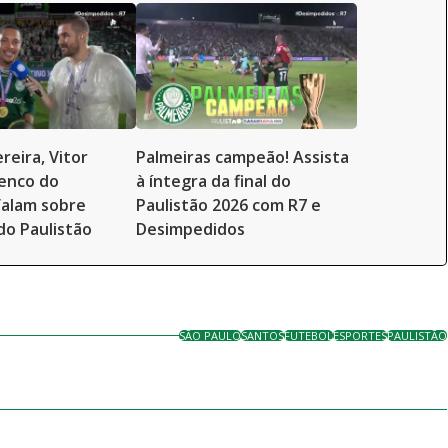
reira, Vitor
Palmeiras campeão! Assista
enco do
à íntegra da final do
falam sobre
Paulistão 2026 com R7 e
do Paulistão
Desimpedidos
SÃO PAULO
SANTOS
FUTEBOL
ESPORTES
PAULISTÃO