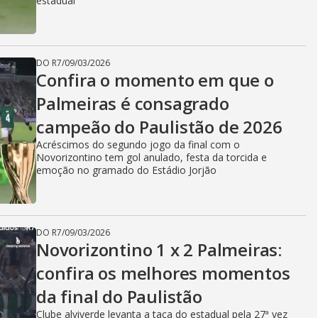
estadual
DO R7
/
09/03/2026
Confira o momento em que o
Palmeiras é consagrado
campeão do Paulistão de 2026
Acréscimos do segundo jogo da final com o
Novorizontino tem gol anulado, festa da torcida e
emoção no gramado do Estádio Jorjão
DO R7
/
09/03/2026
Novorizontino 1 x 2 Palmeiras:
confira os melhores momentos
da final do Paulistão
Clube alviverde levanta a taça do estadual pela 27ª vez