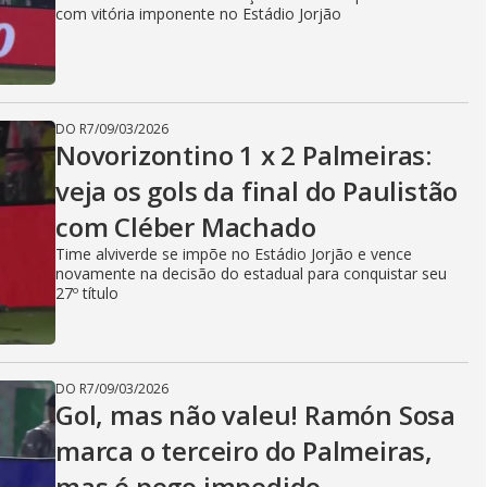
com vitória imponente no Estádio Jorjão
DO R7
/
09/03/2026
Novorizontino 1 x 2 Palmeiras:
veja os gols da final do Paulistão
com Cléber Machado
Time alviverde se impõe no Estádio Jorjão e vence
novamente na decisão do estadual para conquistar seu
27º título
DO R7
/
09/03/2026
Gol, mas não valeu! Ramón Sosa
marca o terceiro do Palmeiras,
mas é pego impedido