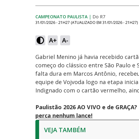
CAMPEONATO PAULISTA
|
Do R7
31/01/2026 - 21H27
(ATUALIZADO EM
31/01/2026 - 21H27
)
Loaded
:
45.19%
A+
A-
Ativar
Som
Gabriel Menino já havia recebido car
começo do clássico entre São Paulo e 
falta dura em Marcos Antônio, recebeu
equipe de Vojvoda logo na etapa inicia
Indignado com o cartão vermelho, ain
Paulistão 2026 AO VIVO e de GRAÇA? 
perca nenhum lance!
VEJA TAMBÉM