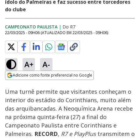
ídolo do Palmeiras e faz sucesso entre torcedores
do clube
CAMPEONATO PAULISTA
|
Do R7
22/03/2025 - 09H06
(ATUALIZADO EM
22/03/2025 - 09H06
)
A+
A-
Loaded
:
16.25%
Adicione como fonte preferencial no Google
Subtitles
Ativar
Som
Opens in new window
Uma turnê permite que visitantes conheçam o
interior do estádio do Corinthians, muito além
das arquibancadas. A Neoquímica Arena recebe
na próxima quinta-feira (27) a final do
Campeonato Paulista entre Corinthians e
Palmeiras.
RECORD
,
R7 e PlayPlus
transmitem o