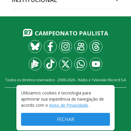
CAMPEONATO PAULISTA
Todos os direitos reservados - 2009-
2026
- Rádio e Televisão Record S.A
Utilizamos cookies e tecnologia para
CARREIRA
FALE CONOSCO
PRIVACIDADE
aprimorar sua experiência de navegação de
TERMOS E CONDIÇÕES DE USO
acordo com o
Aviso de Privacidade
.
FECHAR