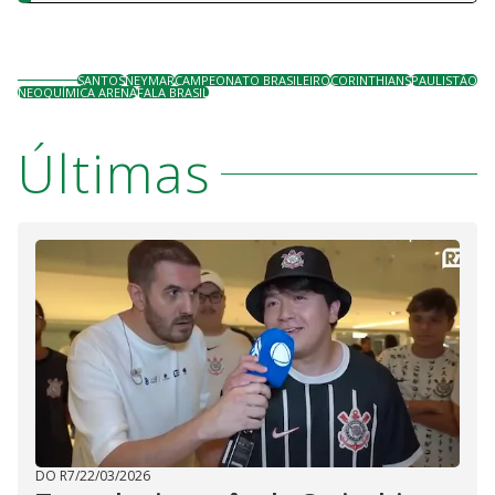
SANTOS
NEYMAR
CAMPEONATO BRASILEIRO
CORINTHIANS
PAULISTÃO
NEOQUÍMICA ARENA
FALA BRASIL
Últimas
DO R7
/
22/03/2026