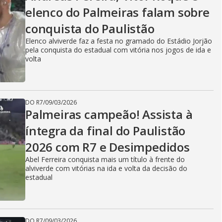
elenco do Palmeiras falam sobre
conquista do Paulistão
Elenco alviverde faz a festa no gramado do Estádio Jorjão
pela conquista do estadual com vitória nos jogos de ida e
volta
DO R7
/
09/03/2026
Palmeiras campeão! Assista à
íntegra da final do Paulistão
2026 com R7 e Desimpedidos
Abel Ferreira conquista mais um título à frente do
alviverde com vitórias na ida e volta da decisão do
estadual
DO R7
/
09/03/2026