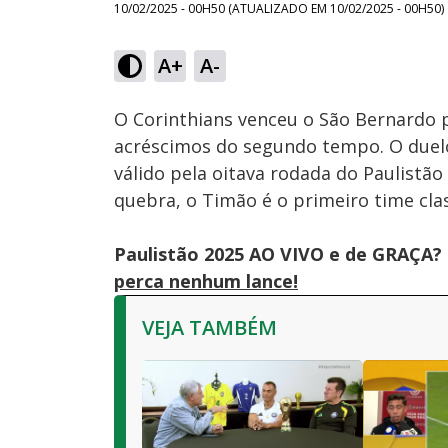
10/02/2025 - 00H50
(ATUALIZADO EM
10/02/2025 - 00H50
)
Loaded
:
36.15%
A+
A-
Ativar
Som
O Corinthians venceu o São Bernardo
acréscimos do segundo tempo. O duelo
válido pela oitava rodada do Paulistã
quebra, o Timão é o primeiro time clas
Paulistão 2025 AO VIVO e de GRAÇA? 
perca nenhum lance!
VEJA TAMBÉM