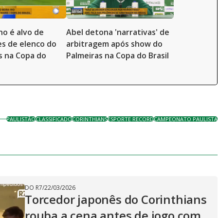
no é alvo de
Abel detona 'narrativas' de
s de elenco do
arbitragem após show do
s na Copa do
Palmeiras na Copa do Brasil
PAULISTÃO
CLASSIFICADO
CORINTHIANS
ESPORTE RECORD
CAMPEONATO PAULISTA
DO R7
/
22/03/2026
Torcedor japonês do Corinthians
rouba a cena antes de jogo com