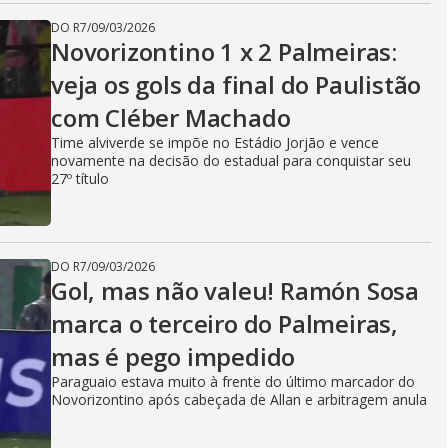
DO R7
/
09/03/2026
Novorizontino 1 x 2 Palmeiras:
veja os gols da final do Paulistão
com Cléber Machado
Time alviverde se impõe no Estádio Jorjão e vence
novamente na decisão do estadual para conquistar seu
27º título
DO R7
/
09/03/2026
Gol, mas não valeu! Ramón Sosa
marca o terceiro do Palmeiras,
mas é pego impedido
Paraguaio estava muito à frente do último marcador do
Novorizontino após cabeçada de Allan e arbitragem anula