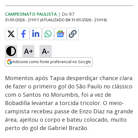
CAMPEONATO PAULISTA
|
Do R7
31/01/2026 - 21H17
(ATUALIZADO EM
31/01/2026 - 21H16
)
A+
A-
Loaded
:
100.00%
Adicione como fonte preferencial no Google
Ativar
Som
Opens in new window
Momentos após Tapia desperdiçar chance clara
de fazer o primeiro gol do São Paulo no clássico
com o Santos no Morumbis, foi a vez de
Bobadilla levantar a torcida tricolor. O meio-
campista recebeu passe de Enzo Díaz na grande
área, ajeitou o corpo e bateu colocado, muito
perto do gol de Gabriel Brazão.