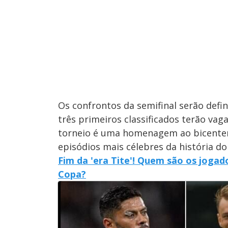
M
u
d
o
Os confrontos da semifinal serão defi
três primeiros classificados terão vag
torneio é uma homenagem ao bicentená
episódios mais célebres da história do 
Fim da 'era Tite'! Quem são os joga
Copa?