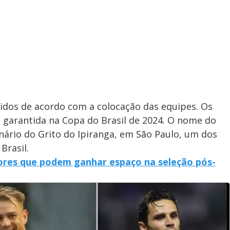
a
i
m
y
e
V
i
nidos de acordo com a colocação das equipes. Os
a garantida na Copa do Brasil de 2024. O nome do
rio do Grito do Ipiranga, em São Paulo, um dos
d
Brasil.
dores que podem ganhar espaço na seleção pós-
e