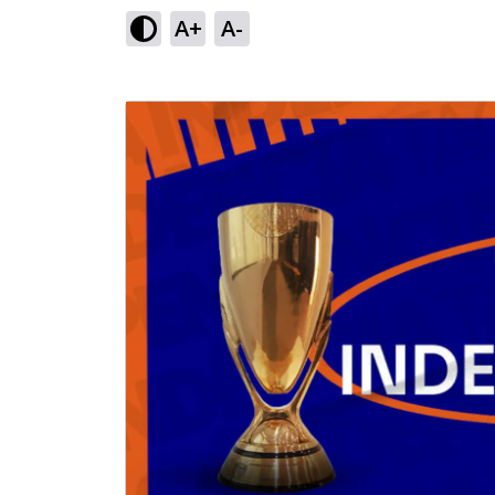
A+
A-