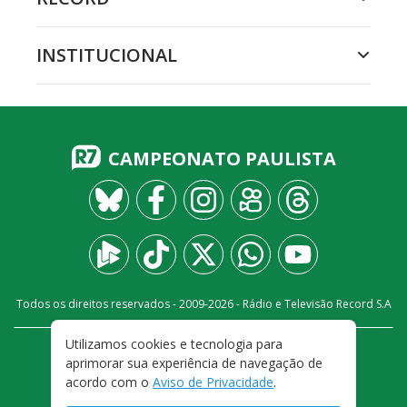
INSTITUCIONAL
CAMPEONATO PAULISTA
Todos os direitos reservados - 2009-
2026
- Rádio e Televisão Record S.A
Utilizamos cookies e tecnologia para
CARREIRA
FALE CONOSCO
PRIVACIDADE
aprimorar sua experiência de navegação de
TERMOS E CONDIÇÕES DE USO
acordo com o
Aviso de Privacidade
.