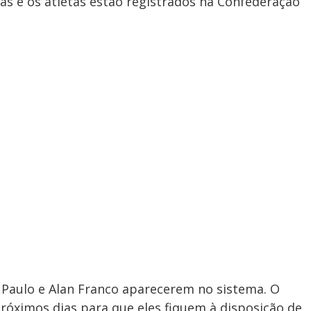
s e os atletas estão registrados na Confederação
Paulo e Alan Franco aparecerem no sistema. O
próximos dias para que eles fiquem à disposição de