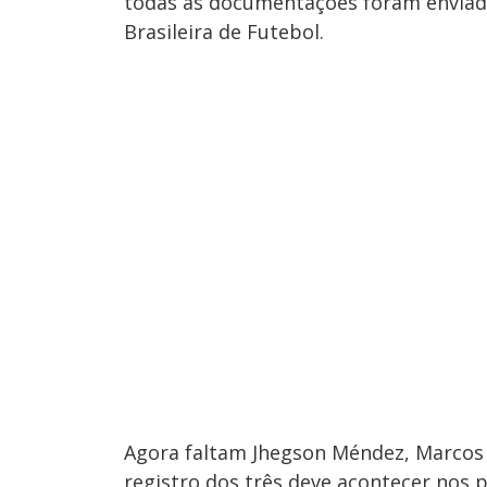
todas as documentações foram enviada
Brasileira de Futebol.
Agora faltam Jhegson Méndez, Marcos 
registro dos três deve acontecer nos 