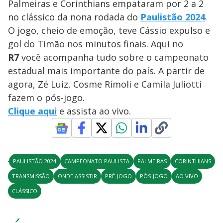
Palmeiras e Corinthians empataram por 2 a 2
no clássico da nona rodada do
Paulistão 2024
.
O jogo, cheio de emoção, teve Cássio expulso e
gol do Timão nos minutos finais. Aqui no
R7
você acompanha tudo sobre o campeonato
estadual mais importante do país. A partir de
agora, Zé Luiz, Cosme Rímoli e Camila Juliotti
fazem o pós-jogo.
Clique aqui
e assista ao vivo.
PAULISTÃO 2024
CAMPEONATO PAULISTA
PALMEIRAS
CORINTHIANS
TRANSMISSÃO
ONDE ASSISTIR
PRÉ-JOGO
PÓS-JOGO
AO VIVO
CLÁSSICO