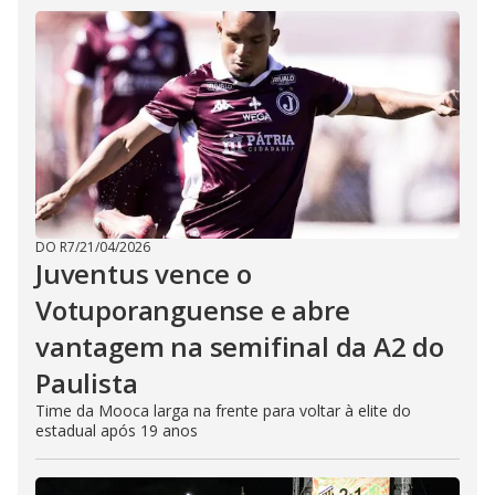
i
d
e
o
DO R7
/
21/04/2026
Juventus vence o
Votuporanguense e abre
vantagem na semifinal da A2 do
Paulista
Time da Mooca larga na frente para voltar à elite do
estadual após 19 anos