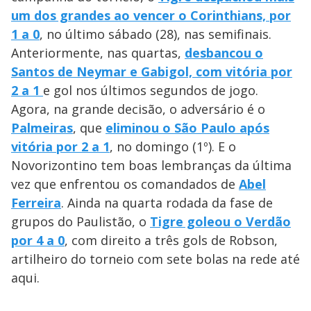
um dos grandes ao vencer o Corinthians, por
1 a 0
, no último sábado (28), nas semifinais.
Anteriormente, nas quartas,
desbancou o
Santos de Neymar e Gabigol, com vitória por
2 a 1
e gol nos últimos segundos de jogo.
Agora, na grande decisão, o adversário é o
Palmeiras
, que
eliminou o São Paulo após
vitória por 2 a 1
, no domingo (1º). E o
Novorizontino tem boas lembranças da última
vez que enfrentou os comandados de
Abel
Ferreira
. Ainda na quarta rodada da fase de
grupos do Paulistão, o
Tigre goleou o Verdão
por 4 a 0
, com direito a três gols de Robson,
artilheiro do torneio com sete bolas na rede até
aqui.