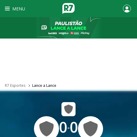
MENU
R7 Esportes
Lance a Lance
0
0
-