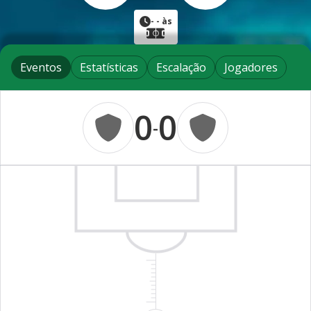
-
- às
Eventos
Estatísticas
Escalação
Jogadores
0
0
-