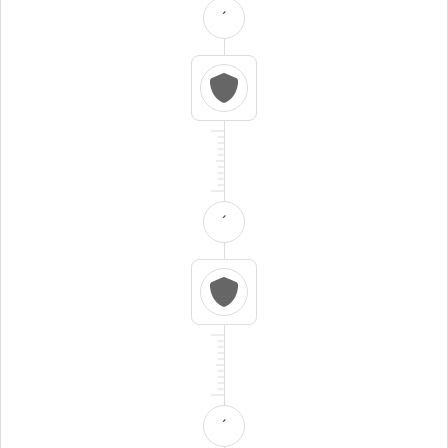
´
´
´