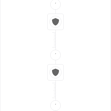
´
´
´