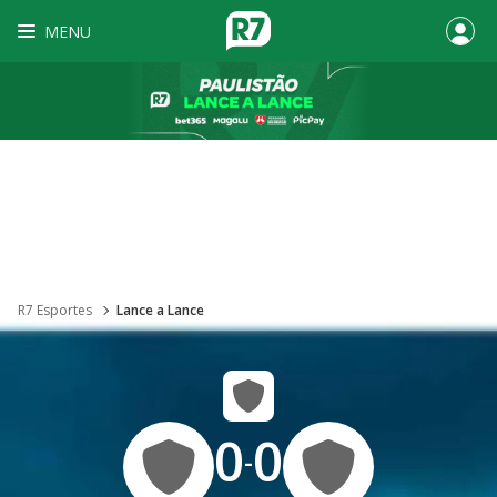
MENU
R7 Esportes
Lance a Lance
0
0
-