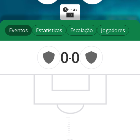
-
- às
Eventos
Estatísticas
Escalação
Jogadores
0
0
-