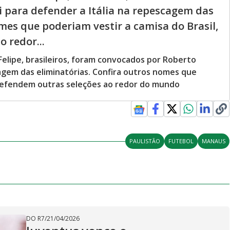
 para defender a Itália na repescagem das
mes que poderiam vestir a camisa do Brasil,
 redor...
Felipe, brasileiros, foram convocados por Roberto
cagem das eliminatórias. Confira outros nomes que
 defendem outras seleções ao redor do mundo
PAULISTÃO
FUTEBOL
MANAUS
DO R7
/
21/04/2026