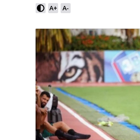
A+
A-