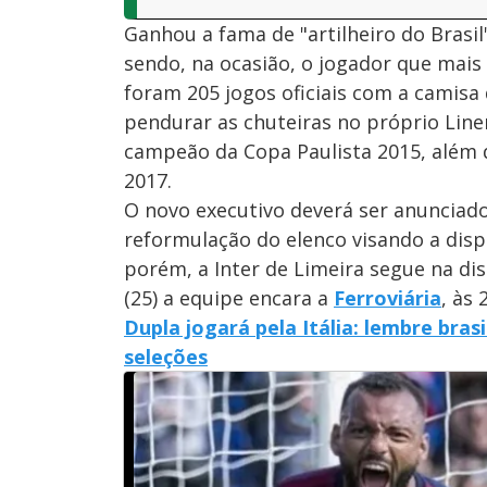
Ganhou a fama de "artilheiro do Brasi
sendo, na ocasião, o jogador que mais
foram 205 jogos oficiais com a camisa
pendurar as chuteiras no próprio Linen
campeão da Copa Paulista 2015, além d
2017.
O novo executivo deverá ser anunciado
reformulação do elenco visando a disp
porém, a Inter de Limeira segue na dis
(25) a equipe encara a
Ferroviária
, às
Dupla jogará pela Itália: lembre bras
seleções