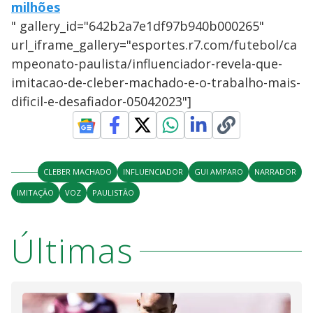
milhões
" gallery_id="642b2a7e1df97b940b000265"
url_iframe_gallery="esportes.r7.com/futebol/ca
mpeonato-paulista/influenciador-revela-que-
imitacao-de-cleber-machado-e-o-trabalho-mais-
dificil-e-desafiador-05042023"]
CLEBER MACHADO
INFLUENCIADOR
GUI AMPARO
NARRADOR
IMITAÇÃO
VOZ
PAULISTÃO
Últimas