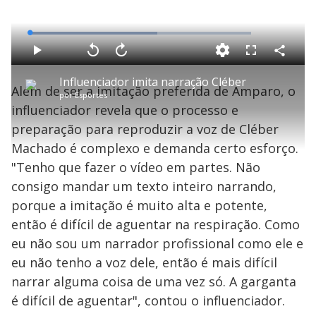
L
o
a
d
C
P
V
A
P
F
e
o
l
o
v
u
d
m
a
l
a
l
:
Influenciador imita narração Cléber
p
y
t
n
l
5
Além de ser a imitação preferida de Amparo, o
a
a
ç
s
7
por
Esportes
r
r
a
c
.
t
1
r
l
r
8
influenciador revela que o processo e
i
0
1
e
0
l
s
0
e
%
h
preparação para reproduzir a voz de Cléber
e
s
n
a
g
e
r
u
g
Machado é complexo e demanda certo esforço.
n
u
a
d
n
o
d
"Tenho que fazer o vídeo em partes. Não
s
o
s
consigo mandar um texto inteiro narrando,
y
porque a imitação é muito alta e potente,
então é difícil de aguentar na respiração. Como
M
V
u
d
eu não sou um narrador profissional como ele e
o
eu não tenho a voz dele, então é mais difícil
i
narrar alguma coisa de uma vez só. A garganta
é difícil de aguentar", contou o influenciador.