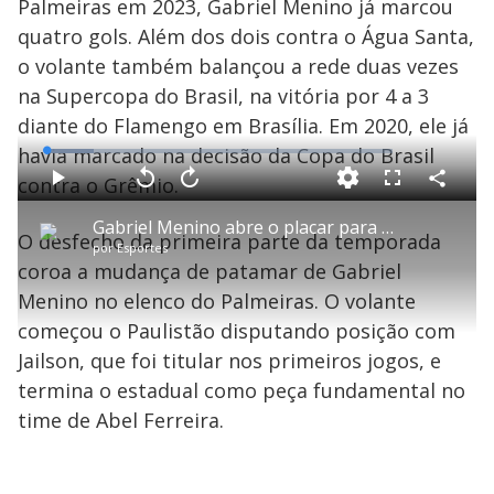
Palmeiras em 2023, Gabriel Menino já marcou
quatro gols. Além dos dois contra o Água Santa,
o volante também balançou a rede duas vezes
na Supercopa do Brasil, na vitória por 4 a 3
diante do Flamengo em Brasília. Em 2020, ele já
havia marcado na decisão da Copa do Brasil
L
o
a
contra o Grêmio.
d
C
P
V
A
P
F
e
o
l
o
v
u
d
m
a
l
a
l
:
Gabriel Menino abre o placar para o Palmeiras contra a Água Santa
p
y
t
n
l
1
O desfecho da primeira parte da temporada
a
a
ç
s
3
por
Esportes
r
r
a
c
.
t
1
r
l
r
5
coroa a mudança de patamar de Gabriel
i
0
1
e
5
l
s
0
e
%
h
Menino no elenco do Palmeiras. O volante
e
s
n
a
g
e
r
u
g
começou o Paulistão disputando posição com
n
u
a
d
n
o
d
Jailson, que foi titular nos primeiros jogos, e
s
o
s
termina o estadual como peça fundamental no
y
time de Abel Ferreira.
M
u
d
o