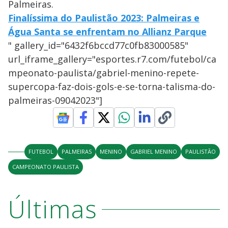
Palmeiras.
Finalíssima do Paulistão 2023: Palmeiras e
Água Santa se enfrentam no Allianz Parque
" gallery_id="6432f6bccd77c0fb83000585"
url_iframe_gallery="esportes.r7.com/futebol/ca
mpeonato-paulista/gabriel-menino-repete-
supercopa-faz-dois-gols-e-se-torna-talisma-do-
palmeiras-09042023"]
FUTEBOL
PALMEIRAS
MENINO
GABRIEL MENINO
PAULISTÃO
CAMPEONATO PAULISTA
Últimas