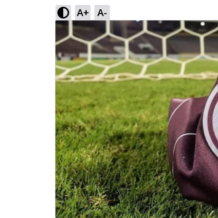
A+
A-