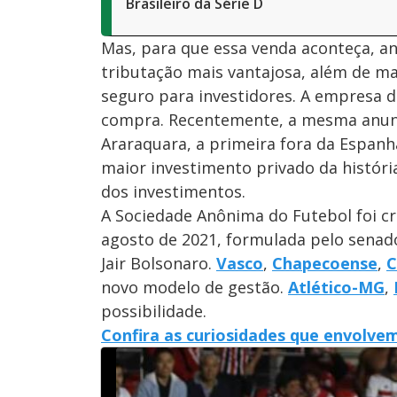
Brasileiro da Série D
Mas, para que essa venda aconteça, a
tributação mais vantajosa, além de mai
seguro para investidores. A empresa de
compra. Recentemente, a mesma anunc
Araraquara, a primeira fora da Espan
maior investimento privado da história
dos investimentos.
A Sociedade Anônima do Futebol foi cr
agosto de 2021, formulada pelo senad
Jair Bolsonaro.
Vasco
,
Chapecoense
,
C
novo modelo de gestão.
Atlético-MG
,
possibilidade.
Confira as curiosidades que envolvem