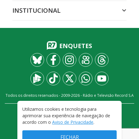
INSTITUCIONAL
ENQUETES
Todos os direitos reservados - 2009-
2026
- Rádio e Televisão Record S.A
Utilizamos cookies e tecnologia para
CARREIRA
FALE CONOSCO
PRIVACIDADE
aprimorar sua experiência de navegação de
TERMOS E CONDIÇÕES DE USO
acordo com o
Aviso de Privacidade
.
FECHAR