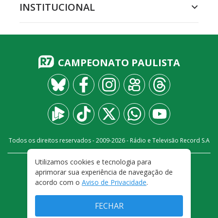
INSTITUCIONAL
CAMPEONATO PAULISTA
Todos os direitos reservados - 2009-
2026
- Rádio e Televisão Record S.A
Utilizamos cookies e tecnologia para
CARREIRA
FALE CONOSCO
PRIVACIDADE
aprimorar sua experiência de navegação de
TERMOS E CONDIÇÕES DE USO
acordo com o
Aviso de Privacidade
.
FECHAR