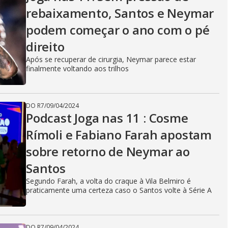
V
rebaixamento, Santos e Neymar
podem começar o ano com o pé
i
direito
Após se recuperar de cirurgia, Neymar parece estar
d
finalmente voltando aos trilhos
DO R7
/
09/04/2024
e
Podcast Joga nas 11 : Cosme
Rímoli e Fabiano Farah apostam
sobre retorno de Neymar ao
o
Santos
Segundo Farah, a volta do craque à Vila Belmiro é
praticamente uma certeza caso o Santos volte à Série A
DO R7
/
09/04/2024