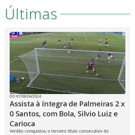
V
o
Últimas
i
d
e
o
DO R7
/
08/04/2024
Assista à íntegra de Palmeiras 2 x
0 Santos, com Bola, Silvio Luiz e
Carioca
Verdão conquistou o terceiro título consecutivo do