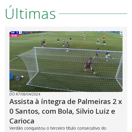
V
o
Últimas
i
d
e
o
DO R7
/
08/04/2024
Assista à íntegra de Palmeiras 2 x
0 Santos, com Bola, Silvio Luiz e
Carioca
Verdão conquistou o terceiro título consecutivo do