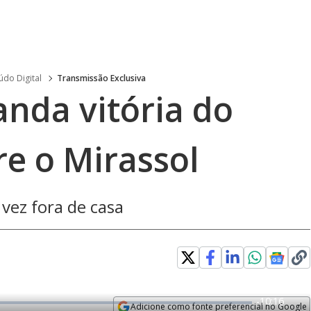
do Digital
Transmissão Exclusiva
nda vitória do
re o Mirassol
vez fora de casa
R
-
10:16
Adicione como fonte preferencial no Google