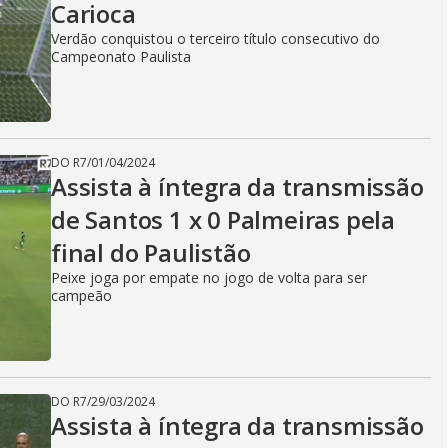
i
Carioca
Verdão conquistou o terceiro título consecutivo do
Campeonato Paulista
d
e
DO R7
/
01/04/2024
Assista à íntegra da transmissão
de Santos 1 x 0 Palmeiras pela
o
final do Paulistão
Peixe joga por empate no jogo de volta para ser
campeão
DO R7
/
29/03/2024
Assista à íntegra da transmissão