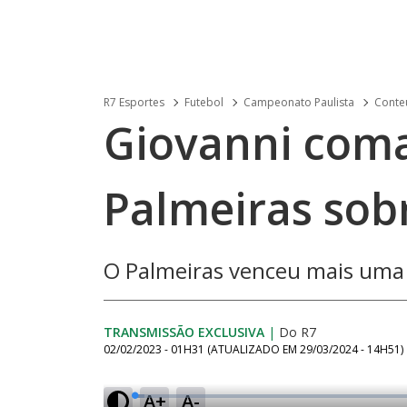
R7 Esportes
Futebol
Campeonato Paulista
Conteú
Giovanni coma
Palmeiras sob
O Palmeiras venceu mais uma 
TRANSMISSÃO EXCLUSIVA
|
Do R7
02/02/2023 - 01H31
(ATUALIZADO EM
29/03/2024 - 14H51
)
A+
A-
L