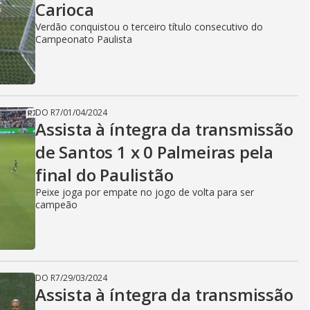
i
Carioca
Verdão conquistou o terceiro título consecutivo do
Campeonato Paulista
d
e
DO R7
/
01/04/2024
Assista à íntegra da transmissão
de Santos 1 x 0 Palmeiras pela
o
final do Paulistão
Peixe joga por empate no jogo de volta para ser
campeão
DO R7
/
29/03/2024
Assista à íntegra da transmissão