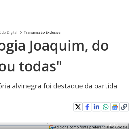
do Digital
Transmissão Exclusiva
ogia Joaquim, do
ou todas"
ória alvinegra foi destaque da partida
R
-
0:53
Adicione como fonte preferencial no Google