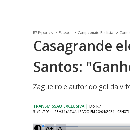
R7 Esportes
Futebol
Campeonato Paulista
Conteú
Casagrande el
Santos: "Ganh
Zagueiro e autor do gol da vit
TRANSMISSÃO EXCLUSIVA
|
Do R7
31/01/2024 - 23H34
(ATUALIZADO EM
20/04/2024 - 02H07
)
A+
A-
L