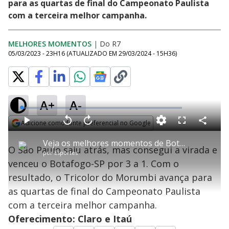
para as quartas de final do Campeonato Paulista
com a terceira melhor campanha.
MELHORES MOMENTOS
|
Do R7
05/03/2023 - 23H16
(ATUALIZADO EM
29/03/2024 - 15H36
)
A+
A-
L
o
a
Adicione como fonte preferencial no Google
d
C
P
V
A
P
F
e
o
l
o
v
u
Opens in new window
d
m
a
l
a
l
:
Veja os melhores momentos de Botafogo-SP 1 x 3 São Paulo, com Bola , Carioca e Silvio Luiz
p
y
t
n
l
1
O São Paulo saiu atrás, mas consegui a virada e
a
a
ç
s
.
por
Esportes
r
r
a
c
1
t
1
r
l
r
4
venceu o Botafogo-SP por 3 a 1. Com o
i
0
1
e
%
l
s
0
e
h
resultado, o Tricolor do Morumbi avança para
e
s
n
a
g
e
r
u
g
as quartas de final do Campeonato Paulista
n
u
a
d
n
o
d
com a terceira melhor campanha.
s
o
s
Oferecimento: Claro e Itaú