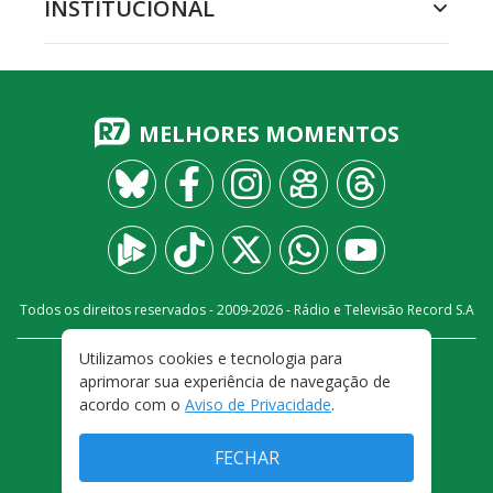
INSTITUCIONAL
MELHORES MOMENTOS
Todos os direitos reservados - 2009-
2026
- Rádio e Televisão Record S.A
Utilizamos cookies e tecnologia para
CARREIRA
FALE CONOSCO
PRIVACIDADE
aprimorar sua experiência de navegação de
TERMOS E CONDIÇÕES DE USO
acordo com o
Aviso de Privacidade
.
FECHAR