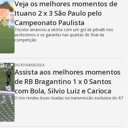
Veja os melhores momentos de
Ituano 2 x 3 São Paulo pelo
Campeonato Paulista
Tricolor arrancou a vitória com um gol de pênalti nos
acréscimos e se garantiu nas quartas de final da
competição
DO R7
/
04/03/2024
Assista aos melhores momentos
de RB Bragantino 1 x 0 Santos
com Bola, Silvio Luiz e Carioca
O trio rendeu boas risadas na transmissão exclusiva do R7