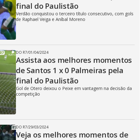
final do Paulistão
i
Verdão conquistou o terceiro título consecutivo, com gols
de Raphael Veiga e Aníbal Moreno
d
DO R7
/
01/04/2024
e
Assista aos melhores momentos
de Santos 1 x 0 Palmeiras pela
final do Paulistão
o
Gol de Otero deixou o Peixe em vantagem na decisão da
competição
DO R7
/
29/03/2024
Veja os melhores momentos de