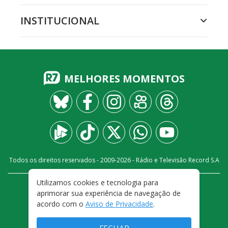
INSTITUCIONAL
MELHORES MOMENTOS
Todos os direitos reservados - 2009-
2026
- Rádio e Televisão Record S.A
Utilizamos cookies e tecnologia para
CARREIRA
FALE CONOSCO
PRIVACIDADE
aprimorar sua experiência de navegação de
TERMOS E CONDIÇÕES DE USO
acordo com o
Aviso de Privacidade
.