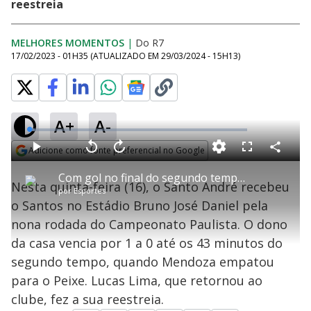
reestreia
MELHORES MOMENTOS
|
Do R7
17/02/2023 - 01H35
(ATUALIZADO EM
29/03/2024 - 15H13
)
A+
A-
L
o
a
Adicione como fonte preferencial no Google
d
C
P
V
A
P
F
e
o
l
o
v
u
Opens in new window
d
m
a
l
a
l
:
Com gol no final do segundo tempo, Santos empata com o Santo André
p
y
t
n
l
2
Nesta quinta-feira (16), o Santo André recebeu
a
a
ç
s
.
por
Esportes
r
r
a
c
5
t
1
r
l
r
5
o Santos no Estádio Bruno José Daniel pela
i
0
1
e
%
l
s
0
e
h
nona rodada do Campeonato Paulista. O dono
e
s
n
a
g
e
r
u
g
da casa vencia por 1 a 0 até os 43 minutos do
n
u
a
d
n
o
d
segundo tempo, quando Mendoza empatou
s
o
s
para o Peixe. Lucas Lima, que retornou ao
y
clube, fez a sua reestreia.