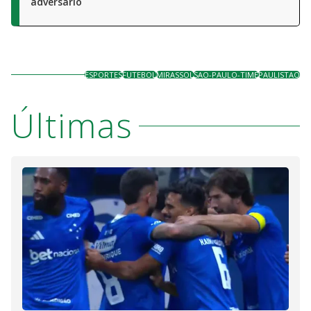
adversário
ESPORTES
FUTEBOL
MIRASSOL
SAO-PAULO-TIME
PAULISTAO
Últimas