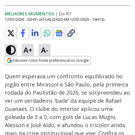
MELHORES MOMENTOS
|
Do R7
12/01/2026 - 02H51
(ATUALIZADO EM
12/01/2026 - 19H13
)
A+
A-
Loaded
:
23.79%
Adicione como fonte preferencial no Google
Ativar
Som
Opens in new window
Quem esperava um confronto equilibrado no
jogão entre Mirassol e São Paulo, pela primeira
rodada do Paulistão de 2026, se surpreendeu ao
ver um verdadeiro 'baile' da equipe de Rafael
Guanaes. O clube do interior aplicou uma
goleada de 3 a 0, com gols de Lucas Mugni,
Alesson e José Aldo, e afundou o tricolor ainda
mais na crise institucional que vive. Confira os