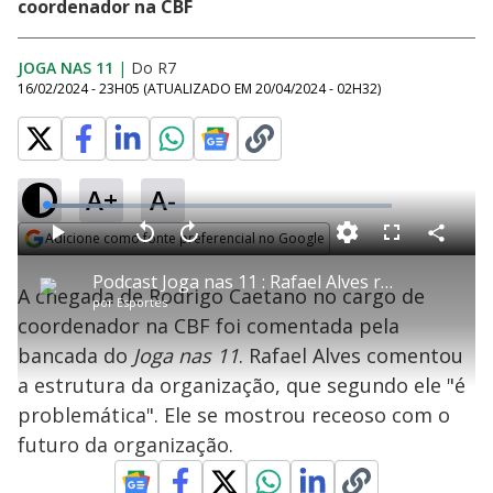
coordenador na CBF
JOGA NAS 11
|
Do R7
16/02/2024 - 23H05
(ATUALIZADO EM
20/04/2024 - 02H32
)
A+
A-
L
o
a
Adicione como fonte preferencial no Google
d
C
P
V
A
P
F
e
o
l
o
v
u
Opens in new window
d
m
a
l
a
l
:
Podcast Joga nas 11 : Rafael Alves revela receio dos avanços na CBF e cita "estrutura problemática"
p
y
t
n
l
2
A chegada de Rodrigo Caetano no cargo de
a
a
ç
s
2
por
Esportes
r
r
a
c
.
t
1
r
l
r
3
coordenador na CBF foi comentada pela
i
0
1
e
1
l
s
0
e
%
h
bancada do
Joga nas 11
e
s
. Rafael Alves comentou
n
a
g
e
r
u
g
a estrutura da organização, que segundo ele "é
n
u
a
d
n
o
d
problemática". Ele se mostrou receoso com o
s
o
s
futuro da organização.
y