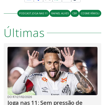
M
V
u
d
o
PODCAST JOGA NAS 11
RAFAEL ALVES
CBF
COSME RÍMOLI
i
Últimas
d
e
o
DO R7
/
27/02/2026
Joga nas 11: Sem pressão de