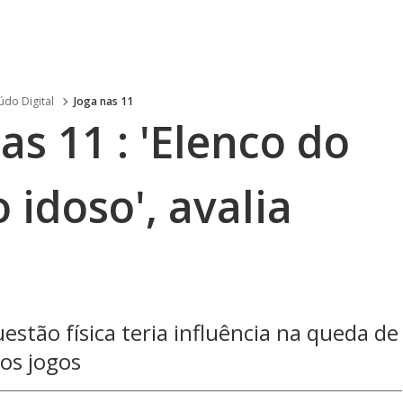
do Digital
Joga nas 11
as 11 : 'Elenco do
 idoso', avalia
estão física teria influência na queda de
os jogos