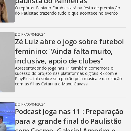
paulista do Palmeiras
O repórter Fabiano Farah estará na festa de premiação
do Paulistão trazendo tudo o que acontece no evento
DO R7
/
07/04/2024
Zé Luiz abre o jogo sobre futebol
feminino: "Ainda falta muito,
inclusive, apoio de clubes"
Apresentador do Joga nas 11 também comemora o
sucesso do projeto nas plataformas digitais R7.com e
PlayPlus, fala sobre sua paixão pela música e da relação
com as filhas Catarina e Manu Gavassi
DO R7
/
06/04/2024
Podcast Joga nas 11 : Preparação
para a grande final do Paulistão
com Cosme, Gabriel Amorim e