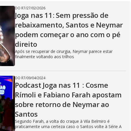
V
DO R7
/
27/02/2026
Joga nas 11: Sem pressão de
rebaixamento, Santos e Neymar
i
podem começar o ano com o pé
direito
d
Após se recuperar de cirurgia, Neymar parece estar
finalmente voltando aos trilhos
e
DO R7
/
09/04/2024
Podcast Joga nas 11 : Cosme
Rímoli e Fabiano Farah apostam
o
sobre retorno de Neymar ao
Santos
Segundo Farah, a volta do craque à Vila Belmiro é
praticamente uma certeza caso o Santos volte à Série A