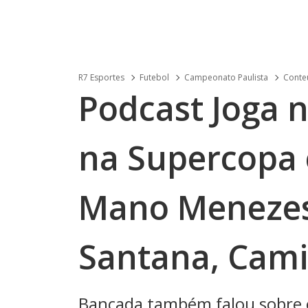
R7 Esportes
Futebol
Campeonato Paulista
Conteú
Podcast Joga n
na Supercopa 
Mano Menezes
Santana, Cami
Bancada também falou sobre o