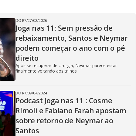
y
V
DO R7
/
27/02/2026
Joga nas 11: Sem pressão de
rebaixamento, Santos e Neymar
i
podem começar o ano com o pé
direito
d
Após se recuperar de cirurgia, Neymar parece estar
finalmente voltando aos trilhos
e
DO R7
/
09/04/2024
Podcast Joga nas 11 : Cosme
Rímoli e Fabiano Farah apostam
o
sobre retorno de Neymar ao
Santos