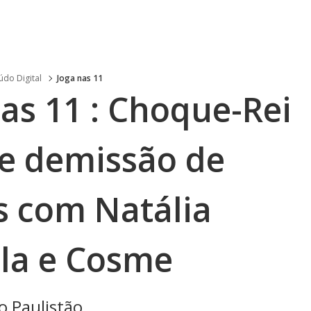
do Digital
Joga nas 11
as 11 : Choque-Rei
e demissão de
 com Natália
la e Cosme
 Paulistão