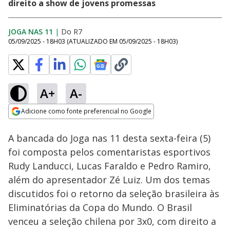
direito a show de jovens promessas
JOGA NAS 11
|
Do R7
05/09/2025 - 18H03
(ATUALIZADO EM
05/09/2025 - 18H03
)
A+
A-
Loaded
:
0.77%
Adicione como fonte preferencial no Google
Ativar
Som
Opens in new window
A bancada do Joga nas 11 desta sexta-feira (5)
foi composta pelos comentaristas esportivos
Rudy Landucci, Lucas Faraldo e Pedro Ramiro,
além do apresentador Zé Luiz. Um dos temas
discutidos foi o retorno da seleção brasileira às
Eliminatórias da Copa do Mundo. O Brasil
venceu a seleção chilena por 3x0, com direito a