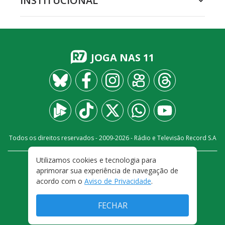
INSTITUCIONAL
JOGA NAS 11
Todos os direitos reservados - 2009-
2026
- Rádio e Televisão Record S.A
Utilizamos cookies e tecnologia para
CARREIRA
FALE CONOSCO
PRIVACIDADE
aprimorar sua experiência de navegação de
TERMOS E CONDIÇÕES DE USO
acordo com o
Aviso de Privacidade
.
FECHAR