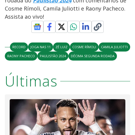
rodada do
Paulistão 2024
com comentários de
Cosme Rímoli, Camila Juliotti e Raony Pacheco.
Assista ao vivo!
RECORD
JOGA NAS 11
ZÉ LUIZ
COSME RÍMOLI
CAMILA JULIOTTI
RAONY PACHECO
PAULISTÃO 2024
DÉCIMA SEGUNDA RODADA
Últimas