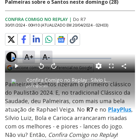
Palmeiras sobre o Santos neste domingo (28)
CONFIRA COMIGO NO REPLAY
|
Do R7
30/01/2024 - 00H10
(ATUALIZADO EM
20/04/2024 - 02H03
)
A+
A-
L
o
a
Adicione como fonte preferencial no Google
d
C
P
V
A
P
F
e
o
l
o
v
u
Opens in new window
d
m
a
l
a
l
:
Confira Comigo no Replay : Silvio Luiz, Bola e Carioca vibram com o Clássico da Saudade
p
y
t
n
l
2
Palmeiras e Santos fizeram o primeiro clássico
a
a
ç
s
.
por
Esportes
r
r
a
c
9
t
1
r
l
r
1
do Paulistão 2024. E, no tradicional Clássico da
i
0
1
e
%
l
s
0
e
h
Saudade, deu Palmeiras, com mais uma bela
e
s
n
a
g
e
r
u
g
atuação de Raphael Veiga. No
R7
e no
PlayPlus
,
n
u
a
d
n
o
d
Silvio Luiz, Bola e Carioca arrancaram risadas
s
o
s
com os melhores - e piores - lances do jogo.
y
Não viu? Então,
Confira Comigo no Replay
!