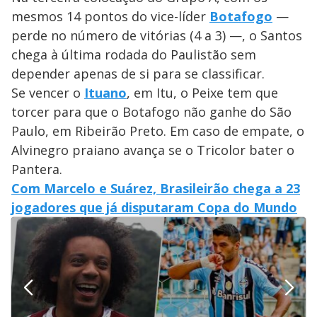
mesmos 14 pontos do vice-líder
Botafogo
—
perde no número de vitórias (4 a 3) —, o Santos
chega à última rodada do Paulistão sem
depender apenas de si para se classificar.
Se vencer o
Ituano
, em Itu, o Peixe tem que
torcer para que o Botafogo não ganhe do São
Paulo, em Ribeirão Preto. Em caso de empate, o
Alvinegro praiano avança se o Tricolor bater o
Pantera.
Com Marcelo e Suárez, Brasileirão chega a 23
jogadores que já disputaram Copa do Mundo