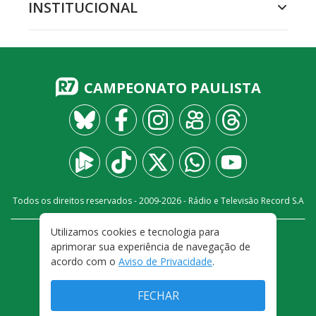
INSTITUCIONAL
CAMPEONATO PAULISTA
Todos os direitos reservados - 2009-
2026
- Rádio e Televisão Record S.A
Utilizamos cookies e tecnologia para
CARREIRA
FALE CONOSCO
PRIVACIDADE
aprimorar sua experiência de navegação de
TERMOS E CONDIÇÕES DE USO
acordo com o
Aviso de Privacidade
.
FECHAR