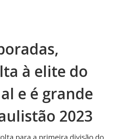
poradas,
ta à elite do
al e é grande
aulistão 2023
lta para a primeira divisão do