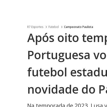
R7 Esportes
Futebol
Campeonato Paulista
Após oito tem
Portuguesa vol
futebol estadu
novidade do P
Na temporada de 2023, Lusa vo