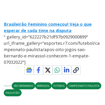
Brasileirão Feminino começou! Veja o que
esperar de cada time na disputa
" gallery_id="622227b21df97b0929000899"
url_iframe_gallery="esportes.r7.com/futebol/ca
mpeonato-paulista/apos-oito-jogos-sao-
bernardo-e-mirassol-conhecem-1-empate-
07032022"]
SÃO BERNARDO
MIRASSOL
FUTEBOL
CAMPEONATO PAULISTA
PAULISTÃO